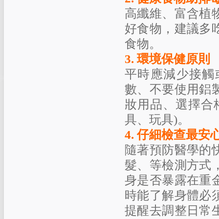
高纖維、富含植
好食物，建議多
食物。
3.
環境保健原則
平時應減少接觸
數、不要使用鋁
妝用品、選擇合
具、玩具
)
。
4.
仔細檢查最安
隨著預防醫學的
髮、等檢測方式
身是否暴露在重
時能了解身體必
提醒去調整日常