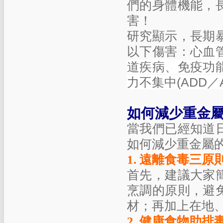
們的身體機能，
害！
研究顯示，長期
以下傷害：
心血
道疾病、免疫功
力不集中
(ADD
／
如何減少重金
當我們已經知道
如何減少重金屬
1.
遠離食毒三原
首先，建議大家
烹調的原則，避
材；再加上在地
2.
健康食物助排