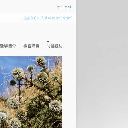
。
改善免疫力先整腸 黃金5R來幫忙