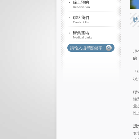
聰
現
餘
「
境
聯
性
量
性
環
究