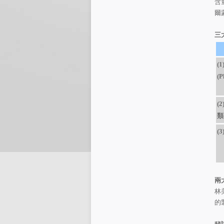
含
爾
三
(1
(P
(2
類(
(3
兩
林
的