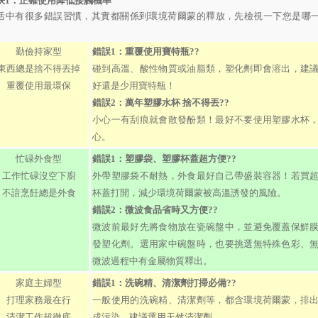
訣
1
：正確使用降低接觸機率
活中有很多錯誤習慣，其實都關係到環境荷爾蒙的釋放，先檢視一下您是哪
。
勤儉持家型
錯誤1：重覆使用寶特瓶??
東西總是捨不得丟掉
碰到高溫、酸性物質或油脂類，塑化劑即會溶出，建
重覆使用最環保
好還是少用寶特瓶！
錯誤2：萬年塑膠水杯 捨不得丟??
小心一有刮痕就會散發酚類！最好不要使用塑膠水杯
心。
忙碌外食型
錯誤1：塑膠袋、塑膠杯蓋超方便??
工作忙碌沒空下廚
外帶塑膠袋不耐熱，外食最好自己帶盛裝容器！若買
不諳烹飪總是外食
杯蓋打開，減少環境荷爾蒙被高溫誘發的風險。
錯誤2：微波食品省時又方便??
微波前最好先將食物放在瓷碗盤中，並避免覆蓋保鮮
發塑化劑。選用家中碗盤時，也要挑選無特殊色彩、
微波過程中有金屬物質釋出。
家庭主婦型
錯誤1：洗碗精、清潔劑打掃必備??
打理家務最在行
一般使用的洗碗精、清潔劑等，都含環境荷爾蒙，排
清潔工作超徹底
成污染，建議選用天然清潔劑。