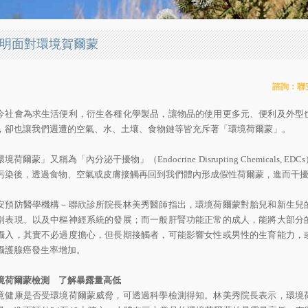
明面對環境賀爾蒙
諮詢：聯
今社會為求生活便利，衍生各種化學製品，讓物品的使用更多元、便利及外型
，卻也讓我們週遭的空氣、水、土壤、食物鏈等皆充斥著「環境荷爾蒙」。
環境荷爾蒙」又稱為「內分泌干擾物」（
Endocrine Disrupting Chemicals, EDCs
污染後，透過食物、空氣或皮膚接觸再回到我們體內形成假性荷爾蒙，進而干
安預防醫學機構－聯欣診所院長林美秀醫師指出，環境荷爾蒙對胎兒和新生兒
別表現、以及中樞神經系統的發展；而一般肝腎功能正常的成人，能將大部分
攝入，其實不必過度擔心，但長期接觸者，可能影響女性或男性的生育能力，
攝護腺癌發生率增加。
境荷爾蒙檢測 了解暴露量高低
竟健康是否受環境荷爾蒙威脅，可透過科學檢測得知。林美秀院長表示，環境