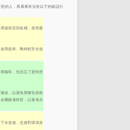
一型的人，再看看有沒有以下的錯誤行
議用過就丟回收桶，當然最
，改用瓷杯、陶杯較安全放
超商咖啡，也別忘了盡快把
膜微波，以避免塑膠包裝散
無金屬鑲邊材質，以避免在
出下水道後，也會對環境造