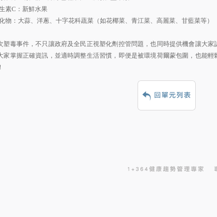
生素
C
：新鮮水果
化物：大蒜、洋蔥、十字花科蔬菜（如花椰菜、青江菜、高麗菜、甘藍菜等）
次塑毒事件，不只讓政府及全民正視塑化劑控管問題，也同時提供機會讓大家
大家掌握正確資訊，並適時調整生活習慣，即便是被環境荷爾蒙包圍，也能輕
！