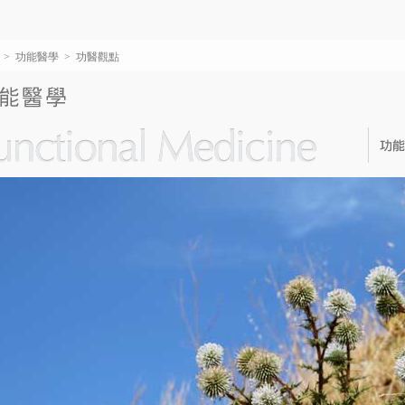
>
功能醫學
>
功醫觀點