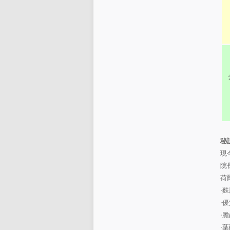
秘
現
院
荷
‧
麩
‧
優
‧
膽
‧
葉