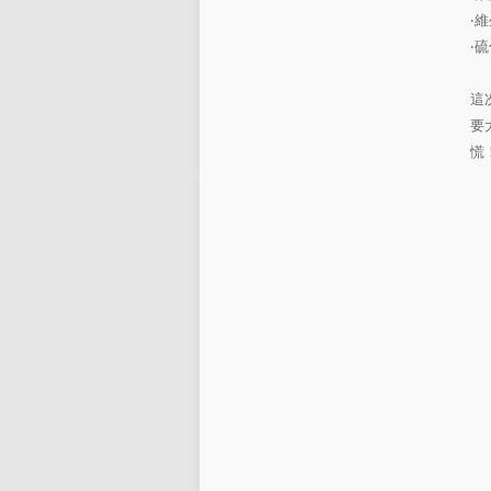
‧
維
‧
硫
這
要
慌