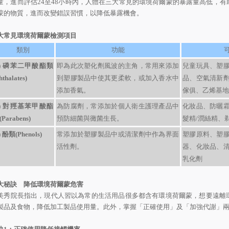
量，進而評估
24
至
48
小時內，人體在三大常見的環境荷爾蒙的暴露量高低，有
蒙的物質，進而改變錯誤習慣，以降低暴露機會。
大常見環境荷爾蒙檢測項目
類別
功能
)
磷苯二甲酸酯類
即為此次塑化劑風波的主角，常用來添加
兒童玩具、塑
hthalates)
到塑膠製品中使其更柔軟，或加入香水中
品、空氣清新
添加香氣。
傢俱、乙烯基地
)
對羥基苯甲酸酯
為防腐劑，常添加於個人衛生護理產品中
化妝品、防曬
Parabens)
預防細菌與黴菌生長。
髮精/潤絲精、
)
酚類(Phenols)
常添加於塑膠製品中或清潔劑中作為界面
塑膠原料、塑
活性劑。
器、化妝品、
乳化劑
大秘訣 降低環境荷爾蒙危害
美秀院長指出，現代人習以為常的生活用品很多都含有環境荷爾蒙，想要遠離
製品及食物，降低加工製品使用量。此外，掌握「正確使用」及「加強代謝」