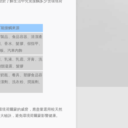
助於了解生活中究竟接觸多少含環境荷
可能接觸來源
膠製品、食品容器、清潔產
劑、香水、髮膠、假指甲、
板、汽車內飾
霜、乳液、乳霜、牙膏、洗
剃鬍凝露、髮膠
膠奶瓶、餐具、塑膠食品容
清潔劑、洗衣粉、潤濕劑、
環境荷爾蒙的威脅，應盡量選用較天然
兩大秘訣，避免環境荷爾蒙影響健康。