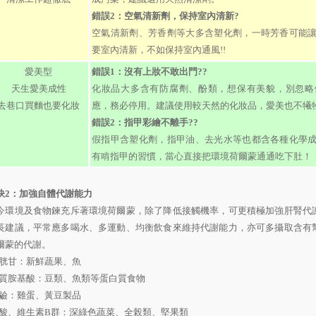
錯誤2：空氣清新劑，保持室內清新?
空氣清新劑、芳香劑等大多含塑化劑，一時芳香可能
要室內清新，不如保持室內通風!!
愛美型
錯誤1：沒有上妝不敢出門??
天生愛美成性
化妝品大多含有防腐劑、酚類，想保有美貌，別忽略
去巷口買麵也要化妝
應，務必停用。建議使用較天然的化妝品，愛美也不犧
錯誤2：指甲彩繪不離手??
假指甲含塑化劑，指甲油、去光水等也都含各種化學
有啃指甲的習慣，當心直接把環境荷爾蒙通通吃下肚！
訣
2
：加強自體代謝能力
今環境及食物鍊充斥著環境荷爾蒙，除了降低接觸機率，可更積極加強肝腎代
長建議，平常應多喝水、多運動、均衡飲食來維持代謝能力，亦可多攝取含有
爾蒙的代謝。
胱甘
：新鮮蔬果、魚
質胺基酸：豆類、魚類等蛋白質食物
鹼：雞蛋、黃豆製品
酸、維生素
B
群：深綠色蔬菜、全榖類、堅果類